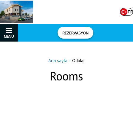
TR
REZERVASYON
MENÜ
Ana sayfa
–
Odalar
Rooms