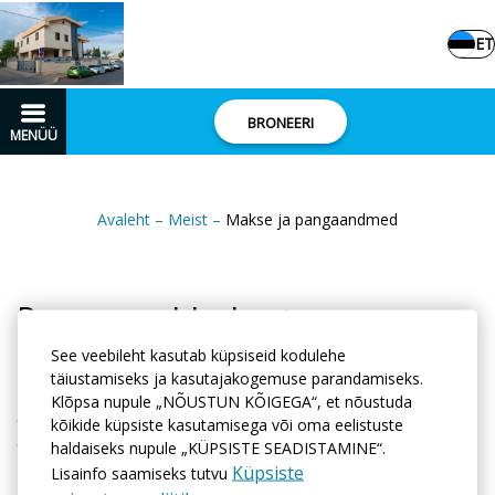
ET
BRONEERI
MENÜÜ
Avaleht
–
Meist
–
Makse ja pangaandmed
Panga arvelduskonto
See veebileht kasutab küpsiseid kodulehe
Bank Name
ISRAEL DISCOUNT BANK LTD
Bank
täiustamiseks ja kasutajakogemuse parandamiseks.
Number
0011
Branch Number
0055
BIC
Klõpsa nupule „NÕUSTUN KÕIGEGA“, et nõustuda
CODE
IDBLILITXXX
Number IBAN (23
kõikide küpsiste kasutamisega või oma eelistuste
digits)
IL800110550000183312254
Currency of Account
NEW
haldaiseks nupule „KÜPSISTE SEADISTAMINE“.
ISRAELI SHEKEL
Küpsiste
Lisainfo saamiseks tutvu