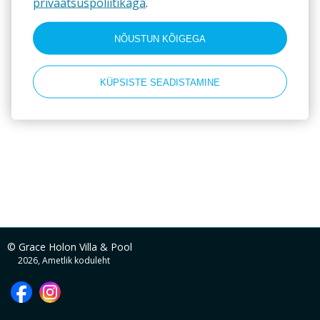
privaatsuspoliitikaga
.
Makseviisid
NÕUSTUN KÕIGEGA
Credit Card
KÜPSISTE SEADISTAMINE
© Grace Holon Villa & Pool
2026, Ametlik koduleht