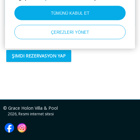
TÜMÜNÜ KABUL ET
ÇEREZLERİ YÖNET
Main
ŞIMDI REZERVASYON YAP
© Grace Holon Villa & Pool
2026, Resmi internet sitesi