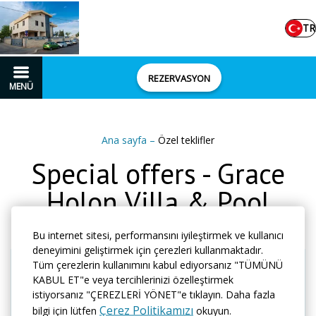
TR
REZERVASYON
MENÜ
Ana sayfa
–
Özel teklifler
Special offers - Grace
Holon Villa & Pool
Bu internet sitesi, performansını iyileştirmek ve kullanıcı
deneyimini geliştirmek için çerezleri kullanmaktadır.
Tüm çerezlerin kullanımını kabul ediyorsanız "TÜMÜNÜ
KABUL ET"e veya tercihlerinizi özelleştirmek
istiyorsanız "ÇEREZLERİ YÖNET"e tıklayın. Daha fazla
Çerez Politikamızı
bilgi için lütfen
okuyun.